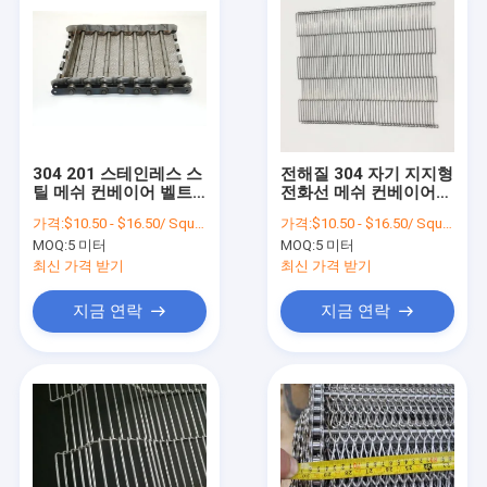
304 201 스테인레스 스
전해질 304 자기 지지형
틸 메쉬 컨베이어 벨트 2
전화선 메쉬 컨베이어
밀리미터 와이어 메쉬
벨트 편자 모양 금속 컨
가격:
$10.50 - $16.50/ Square Meter|50 Square Meter/Square Meters(Min. Order)
가격:
$10.50 - $16.50/ Square Meter|50 Square Meter/Square Meters(Min. Order)
체인 컨베이어
베이어 벨트 그물
MOQ:
5 미터
MOQ:
5 미터
최신 가격 받기
최신 가격 받기
지금 연락
지금 연락
홈
제품 소개
회사 소개