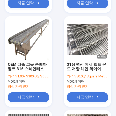
지금 연락
지금 연락
OEM 쇠줄 그물 콘베아
316l 평선 메시 벨트 온
벨트 316 스테인레스 강
도 저항 체인 와이어 메
체인판스
쉬
가격:
$1.00 - $100.00/ Square Meter|10 Square Meter/Square Meters(Min. Order)
가격:
$30.00/ Square Meter 50 Square Meters(Min. Order)
MOQ:
5 미터
MOQ:
5 미터
최신 가격 받기
최신 가격 받기
지금 연락
지금 연락