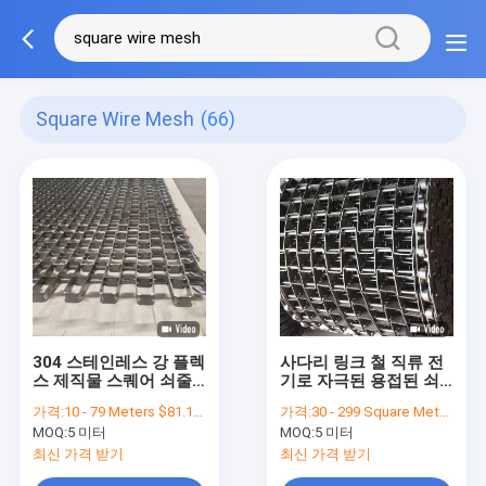
Square Wire Mesh
(66)
304 스테인레스 강 플렉
사다리 링크 철 직류 전
스 제직물 스퀘어 쇠줄
기로 자극된 용접된 쇠
그물 콘베아 벨트
줄 그물 콘베아 벨트
가격:
10 - 79 Meters $81.10， >=80 Meters $59.20
가격:
30 - 299 Square Meters $30.20， 300 - 1999 Square Meters $29.50， >=2000 Square Meters $28.10
MOQ:
5 미터
MOQ:
5 미터
최신 가격 받기
최신 가격 받기