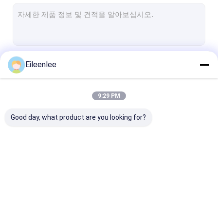
벌집 컨베이어 벨트
컨베이어 체인 플레이트
태양광 발전 메시 벨트
계속하다
Eileenlee
체인 메쉬 벨트
스파이럴 프리저 벨트
9:29 PM
우리의 카테고리
오븐 컨베이어 벨트
Good day, what product are you looking for?
스테인레스 강 메시 벨
나선형 와이어 메쉬
고온 와이어 메
트