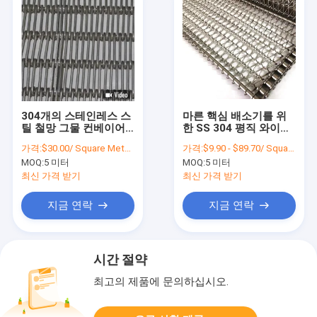
304개의 스테인레스 스
마른 핵심 배소기를 위
틸 철망 그물 컨베이어
한 SS 304 평직 와이어
벨트 연결 체인
메쉬 평선 메시 벨트
가격:
$30.00/ Square Meter 50 Square Meters(Min. Order)
가격:
$9.90 - $89.70/ Square Meter|1 Square Meter/Square Meters(Min. Order)
MOQ:
5 미터
MOQ:
5 미터
최신 가격 받기
최신 가격 받기
지금 연락
지금 연락
시간 절약
최고의 제품에 문의하십시오.