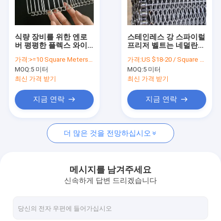
공장 투어
품질 관리
식량 장비를 위한 엔로
스테인레스 강 스파이럴
버 평평한 플렉스 와이
프리저 벨트는 네덜란드
연락처
어 메쉬 오븐 컨베이어
제직물 와이어 메쉬를
가격:
>=10 Square Meters $12.50
가격:
US $18-20 / Square Meter | 1 Square Meter (Min. Order)
벨트
능직으로 짭니다
MOQ:
5 미터
MOQ:
5 미터
뉴스
최신 가격 받기
최신 가격 받기
모든 케이스
지금 연락
지금 연락
더 많은 것을 전망하십시오
스테인레스 강 메시 벨트
나선형 와이어 메쉬
메시지를 남겨주세요
신속하게 답변 드리겠습니다
고온 와이어 메쉬
식품 메시 벨트