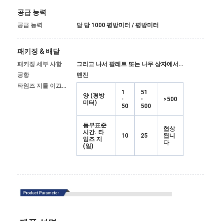
공급 능력
공급 능력
달 당 1000 평방미터 / 평방미터
패키징 & 배달
패키징 세부 사항
그리고 나서 팔레트 또는 나무 상자에서, 내부자를 싸는 방수 종이
공항
톈진
타임즈 지를 이끄세요 :
1
51
양 (평방
-
-
>500
미터)
50
500
동부표준
협상
시간. 타
10
25
됩니
임즈 지
다
(일)
홈
제품 소개
회사 소개