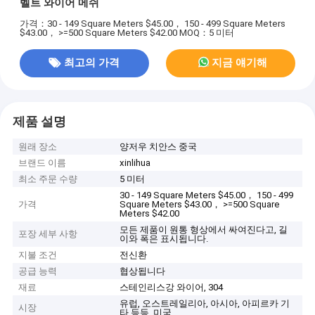
벨트 와이어 메쉬
가격：30 - 149 Square Meters $45.00， 150 - 499 Square Meters
$43.00， >=500 Square Meters $42.00
MOQ：5 미터
최고의 가격
지금 얘기해
제품 설명
원래 장소
양저우 치안스 중국
브랜드 이름
xinlihua
최소 주문 수량
5 미터
30 - 149 Square Meters $45.00， 150 - 499
가격
Square Meters $43.00， >=500 Square
Meters $42.00
모든 제품이 원통 형상에서 싸여진다고, 길
포장 세부 사항
이와 폭은 표시됩니다.
지불 조건
전신환
공급 능력
협상됩니다
재료
스테인리스강 와이어, 304
유럽, 오스트레일리아, 아시아, 아피르카 기
시장
타 등등, 미국