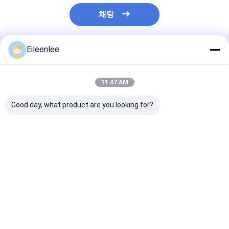
채팅
Eileenlee
추천된 제품
11:47 AM
Good day, what product are you looking for?
스테인레스 강 와이어
식품 등급 다이아몬드
316l 평선 메시
메쉬 Belt/ 와이어 메쉬
메쉬 강철 메쉬는 오븐
도 저항 체인 와
벨트 / 전선 띠 / 컨베이
을 위한 컨베이어 벨트
쉬
어 Belt/
를 시트로 덮습니다
최고의 가격
최고의 가격
최고의 