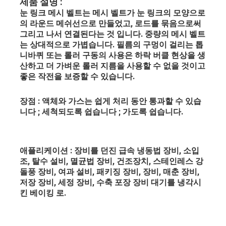
제품 설명 :
공장 투어
눈 링크 메시 벨트는 메시 벨트가 눈 링크의 모양으로
의 라운드 메쉬선으로 만들었고, 로드를 묶음으로써 
품질 관리
그리고 나서 연결된다는 것 입니다. 중량의 메시 벨트
는 상대적으로 가볍습니다. 필름의 구멍이 걸리는 톱
연락처
니바퀴 또는 롤러 구동의 사용은 하락 버클 현상을 생
산하고 더 가벼운 롤러 지름을 사용할 수 없을 것이고 
좋은 작전을 보증할 수 있습니다.
뉴스
모든 케이스
장점 : 액체와 가스는 쉽게 처리 동안 통과할 수 있습
니다 ; 세척되도록 쉽습니다 ; 가도록 쉽습니다.
스테인레스 강 메시 벨트
애플리케이션 : 장비를 던진 급속 냉동법 장비, 소입
조, 탈수 설비, 멸균법 장비, 건조장치, 스테인레스 강 
나선형 와이어 메쉬
돌풍 장비, 여과 설비, 패키징 장비, 장비, 매춘 장비, 
저장 장비, 세정 장비, 수축 포장 장비 대기를 냉각시
고온 와이어 메쉬
킨 베이킹 로.
식품 메시 벨트