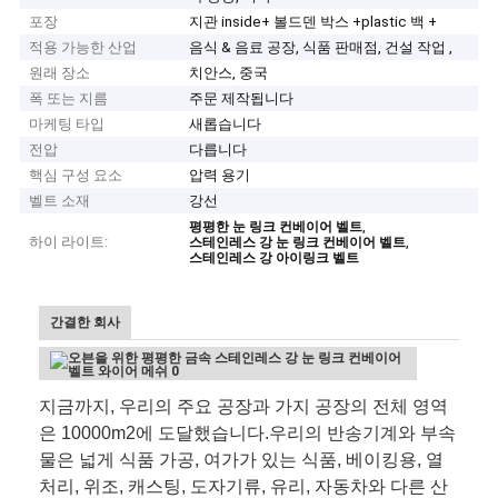
포장
지관 inside+ 볼드덴 박스 +plastic 백 +
적용 가능한 산업
음식 & 음료 공장, 식품 판매점, 건설 작업 ,
원래 장소
치안스, 중국
폭 또는 지름
주문 제작됩니다
마케팅 타입
새롭습니다
전압
다릅니다
핵심 구성 요소
압력 용기
벨트 소재
강선
,
평평한 눈 링크 컨베이어 벨트
하이 라이트:
,
스테인레스 강 눈 링크 컨베이어 벨트
스테인레스 강 아이링크 벨트
간결한 회사
지금까지, 우리의 주요 공장과 가지 공장의 전체 영역
은 10000m2에 도달했습니다.우리의 반송기계와 부속
물은 넓게 식품 가공, 여가가 있는 식품, 베이킹용, 열
처리, 위조, 캐스팅, 도자기류, 유리, 자동차와 다른 산