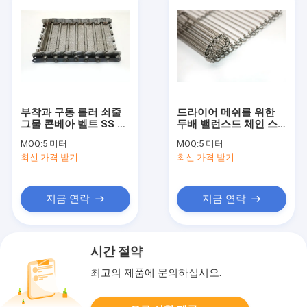
부착과 구동 롤러 쇠줄
드라이어 메쉬를 위한
그물 콘베아 벨트 SS 슬
두배 밸런스드 체인 스
랫 체인
테인레스 강 힌지 벨트
MOQ:
5 미터
MOQ:
5 미터
콘베어
최신 가격 받기
최신 가격 받기
지금 연락
지금 연락
시간 절약
최고의 제품에 문의하십시오.