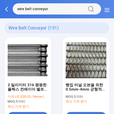
Wire Belt Conveyor
(191)
2 밀리미터 316 평평한
빵집 터널 오븐을 위한
플렉스 컨베이어 벨트
0.5mm-4mm 균형적
식품 등급 전선 띠 컨베
나선형 자기 지지형 전
가격:
US $20-25 / Meter | 1 Meter (Min. Order)
MOQ:
5 미터
이어
화선 메시 벨트 컨베이
MOQ:
5 미터
최신 가격 받기
어
최신 가격 받기