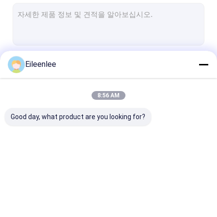
벌집 컨베이어 벨트
컨베이어 체인 플레이트
태양광 발전 메시 벨트
계속하다
Eileenlee
체인 메쉬 벨트
스파이럴 프리저 벨트
8:56 AM
우리의 카테고리
오븐 컨베이어 벨트
Good day, what product are you looking for?
스테인레스 강 메시 벨
나선형 와이어 메쉬
고온 와이어 메
트