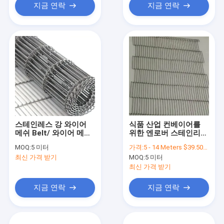
지금 연락
지금 연락
스테인레스 강 와이어
식품 산업 컨베이어를
메쉬 Belt/ 와이어 메쉬
위한 엔로버 스테인리스
벨트 / 전선 띠 / 컨베이
강 와이어 벨트 그물
MOQ:
5 미터
가격:
5 - 14 Meters $39.50， 15 - 29 Meters $36.50， 30 - 99 Meters $28.60， >=100 Meters $23.80
어 Belt/
최신 가격 받기
MOQ:
5 미터
최신 가격 받기
지금 연락
지금 연락