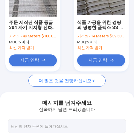
공장 투어
품질 관리
주문 제작된 식품 등급
식품 가공을 위한 경량
304 자기 지지형 전화선
의 평평한 플렉스 SS 쇠
연락처
메쉬 컨베이어 벨트 금
줄 그물 콘베아 벨트
가격:
1 - 49 Meters $100.00， 50 - 99 Meters $95.00， >=100 Meters $90.00
가격:
5 - 14 Meters $39.50， 15 - 29 Meters $36.50， 30 - 99 Meters $28.60， >=100 Meters $23.80
속 체인 링크
MOQ:
5 미터
MOQ:
5 미터
뉴스
최신 가격 받기
최신 가격 받기
모든 케이스
지금 연락
지금 연락
더 많은 것을 전망하십시오
스테인레스 강 메시 벨트
나선형 와이어 메쉬
메시지를 남겨주세요
신속하게 답변 드리겠습니다
고온 와이어 메쉬
식품 메시 벨트