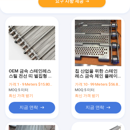
요구 사항 제공
OEM 금속 스테인레스
칩 산업을 위한 스테인
스틸 전선 띠 벌집형 컨
레스 금속 체인 플레이
베이어 벨트
트 쇠줄 그물 콘베아 벨
가격:
1 - 9 Meters $15.80， 10 - 99 Meters $14.80， >=100 Meters $13.80
가격:
10 - 99 Meters $56.80， 100 - 999 Meters $47.60， >=1000 Meters $25.20
트
MOQ:
5 미터
MOQ:
5 미터
최신 가격 받기
최신 가격 받기
지금 연락
지금 연락