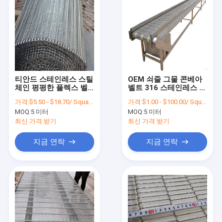
티안드 스테인레스 스틸
OEM 쇠줄 그물 콘베아
체인 평평한 플렉스 벨
벨트 316 스테인레스 강
트 금속 벨트 컨베이어
체인판스
가격:
$5.50 - $18.70/ Square Meter|1 Square Meter/Square Meters(Min. Order)
가격:
$1.00 - $100.00/ Square Meter|10 Square Meter/Square Meters(Min. Order)
메쉬
MOQ:
5 미터
MOQ:
5 미터
최신 가격 받기
최신 가격 받기
지금 연락
지금 연락
홈
제품 소개
회사 소개