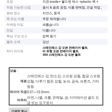
포장
지관 inside+ 볼드덴 박스 +plastic 백 +
적용 가능한 산업
음식 & 음료 공장, 식품 판매점, 건설 작업 ,
원래 장소
치안스, 중국
폭 또는 지름
주문 제작됩니다
마케팅 타입
새롭습니다
전압
다릅니다
핵심 구성 요소
압력 용기
벨트 소재
강선
,
스테인레스 강 오븐 컨베이어 벨트
하이 라이트:
,
비 유형 오븐 컨베이어 벨트
304 스테인레스 강 오븐 벨트
상술 :
스테인레스 강, 탄소강, 스프링 강철, 합금 스프링
재료
강철, 다루기 힘든 강철, 놋쇠, 금속, 브론즈, 기타
등등.
와이어 직경
0.01~10.0mm
아연, 니켈, 크롬, 은메달, 금, 이미태이션 골드 도
마무리
금 또는 요구로서
마지막에 대
고객들의 요구조건으로서
간결한 회사