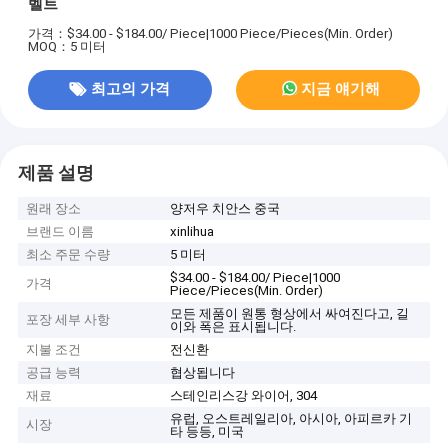
벨트
가격：$34.00 - $184.00/ Piece|1000 Piece/Pieces(Min. Order)
MOQ：5 미터
최고의 가격
지금 얘기해
제품 설명
원래 장소
양저우 치안스 중국
브랜드 이름
xinlihua
최소 주문 수량
5 미터
$34.00 - $184.00/ Piece|1000
가격
Piece/Pieces(Min. Order)
모든 제품이 원통 형상에서 싸여진다고, 길
포장 세부 사항
이와 폭은 표시됩니다.
지불 조건
전신환
공급 능력
협상됩니다
재료
스테인리스강 와이어, 304
유럽, 오스트레일리아, 아시아, 아피르카 기
시장
타 등등, 미국