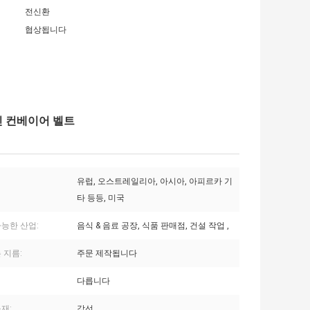
전신환
협상됩니다
인 컨베이어 벨트
유럽, 오스트레일리아, 아시아, 아피르카 기
타 등등, 미국
가능한 산업:
음식 & 음료 공장, 식품 판매점, 건설 작업 ,
 지름:
주문 제작됩니다
다릅니다
재:
강선