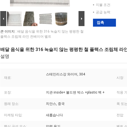
지불 조건:
공급 능력:
접촉
큰 이미지 :
배달 음식을 위한 316 녹슬지 않는 평평한 철
플랙스 조립체 라인 컨베이어 벨트
배달 음식을 위한 316 녹슬지 않는 평평한 철 플랙스 조립체 라
설명
스테인리스강 와이어, 304
재료:
시장:
포장:
지관 inside+ 볼드덴 박스 +plastic 백 +
적용 
원래 장소:
치안스, 중국
폭 또는
마케팅 타입:
새롭습니다
전압:
핵심 구성 요소:
압력 용기
벨트 소