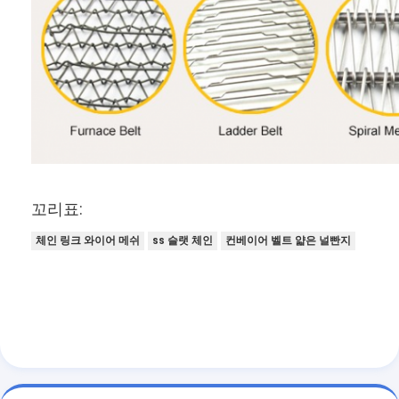
꼬리표:
체인 링크 와이어 메쉬
ss 슬랫 체인
컨베이어 벨트 얇은 널빤지