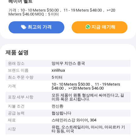
베이어 벨트
가격：10 - 10 Meters $50.00， 11 - 19 Meters $48.00， >=20
Meters $46.00
MOQ：5 미터
최고의 가격
지금 얘기해
제품 설명
원래 장소
양저우 치안스 중국
브랜드 이름
xinlihua
최소 주문 수량
5 미터
10 - 10 Meters $50.00， 11 - 19 Meters
가격
$48.00， >=20 Meters $46.00
모든 제품이 원통 형상에서 싸여진다고, 길
포장 세부 사항
이와 폭은 표시됩니다.
지불 조건
전신환
공급 능력
협상됩니다
재료
스테인리스강 와이어, 304
유럽, 오스트레일리아, 아시아, 아피르카 기
시장
타 등등, 미국