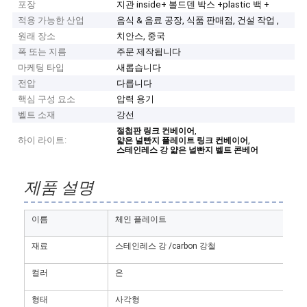
포장
지관 inside+ 볼드덴 박스 +plastic 백 +
적용 가능한 산업
음식 & 음료 공장, 식품 판매점, 건설 작업 ,
원래 장소
치안스, 중국
폭 또는 지름
주문 제작됩니다
마케팅 타입
새롭습니다
전압
다릅니다
핵심 구성 요소
압력 용기
벨트 소재
강선
,
절첩판 링크 컨베이어
하이 라이트:
,
얇은 널빤지 플레이트 링크 컨베이어
스테인레스 강 얇은 널빤지 벨트 콘베어
제품 설명
이름
체인 플레이트
재료
스테인레스 강 /carbon 강철
컬러
은
형태
사각형