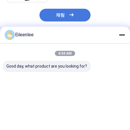
채팅
Eileenlee
추천된 제품
6:54 AM
Good day, what product are you looking for?
고온 저항 테플론 컨베
식품 등급 SS304 체인
체인 링크 컨베
이어 체인 플레이트
링크는 소재 취급을 위
위한 304 스테
한 스틸 벨트 컨베이어
강 나사선 음식 
를 결정했습니다
트 그물
최고의 가격
최고의 가격
최고의 