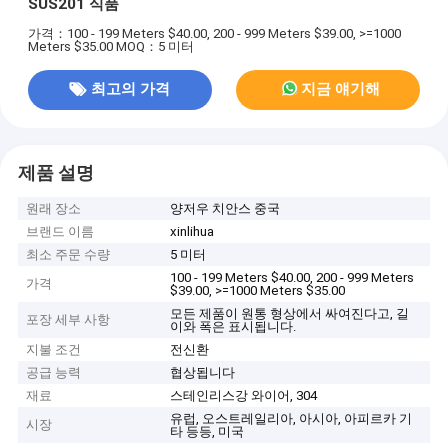
SUS201 식품
가격：100 - 199 Meters $40.00, 200 - 999 Meters $39.00, >=1000
Meters $35.00
MOQ：5 미터
최고의 가격
지금 얘기해
제품 설명
원래 장소
양저우 치안스 중국
브랜드 이름
xinlihua
최소 주문 수량
5 미터
100 - 199 Meters $40.00, 200 - 999 Meters
가격
$39.00, >=1000 Meters $35.00
모든 제품이 원통 형상에서 싸여진다고, 길
포장 세부 사항
이와 폭은 표시됩니다.
지불 조건
전신환
공급 능력
협상됩니다
재료
스테인리스강 와이어, 304
유럽, 오스트레일리아, 아시아, 아피르카 기
시장
타 등등, 미국