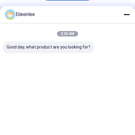
Eileenlee
추천된 제품
2:25 AM
Good day, what product are you looking for?
운전된 주문 제작된 부
OEM SS304 헤링본 무
316 SS 메쉬 닭
식 저항성 과일 초콜릿
늬 컨베이어 벨트 식품
벨트 시스템
컨베이어 벨트 체인
금고
최고의 가격
최고의 가격
최고의 
Desktop Site
홈
사이트맵
연락처
Privacy Policy
사이트맵