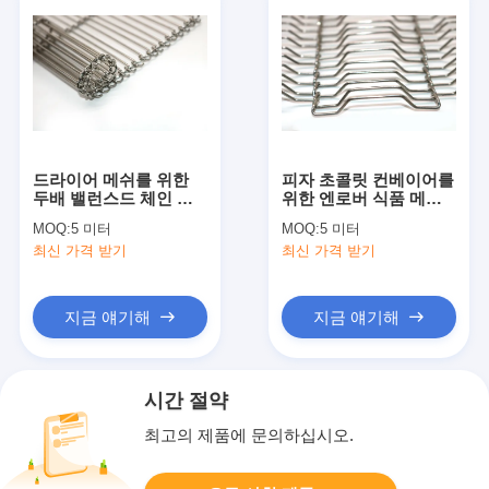
드라이어 메쉬를 위한
피자 초콜릿 컨베이어를
두배 밸런스드 체인 스
위한 엔로버 식품 메시
테인레스 강 힌지 벨트
벨트 와이어 메쉬를 취
MOQ:
5 미터
MOQ:
5 미터
콘베어
급하는 물질
최신 가격 받기
최신 가격 받기
지금 얘기해
지금 얘기해
시간 절약
최고의 제품에 문의하십시오.