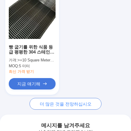
빵 굽기를 위한 식품 등
급 평평한 304 스테인레
스 강 우븐 쇠줄 그물 콘
가격:
>=10 Square Meters $12.50
베아 벨트
MOQ:
5 미터
최신 가격 받기
지금 얘기해
홈
더 많은 것을 전망하십시오
제품 소개
회사 소개
메시지를 남겨주세요