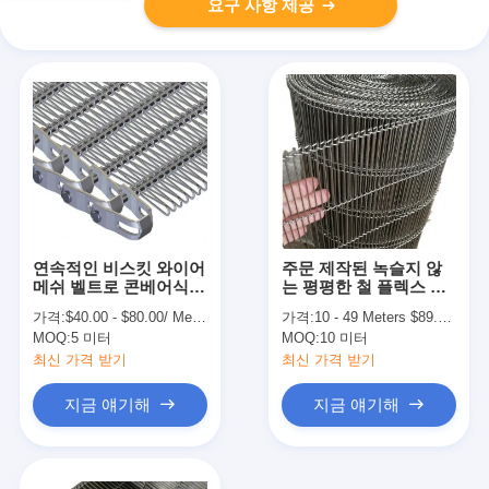
요구 사항 제공
연속적인 비스킷 와이어
주문 제작된 녹슬지 않
메쉬 벨트로 콘베어식
는 평평한 철 플렉스 벨
로
트 와이어 메쉬 달걀 컨
가격:
$40.00 - $80.00/ Meter|10 Meter/Meters(Min. Order)
가격:
10 - 49 Meters $89.55， 50 - 99 Meters $74.62， 100 - 999 Meters $59.70， >=1000 Meters $44.78
베이어 벨트
MOQ:
5 미터
MOQ:
10 미터
최신 가격 받기
최신 가격 받기
지금 얘기해
지금 얘기해