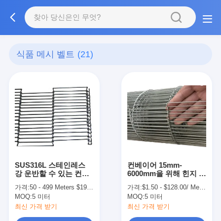
식품 메시 벨트
(21)
SUS316L 스테인레스
컨베이어 15mm-
강 운반할 수 있는 컨베
6000mm을 위해 힌지 강
이어 벨트 제작 메쉬선
철 식품 메시 벨트를 누
가격:
50 - 499 Meters $19.00， >=500 Meters $18.00
가격:
$1.50 - $128.00/ Meter|15 Meter/Meters(Min. Order)
르는 주형
MOQ:
5 미터
MOQ:
5 미터
최신 가격 받기
최신 가격 받기