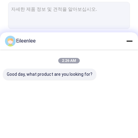
벌집 컨베이어 벨트
컨베이어 체인 플레이트
태양광 발전 메시 벨트
계속하다
Eileenlee
체인 메쉬 벨트
스파이럴 프리저 벨트
2:26 AM
우리의 카테고리
오븐 컨베이어 벨트
Good day, what product are you looking for?
스테인레스 강 메시 벨
나선형 와이어 메쉬
고온 와이어 메
트