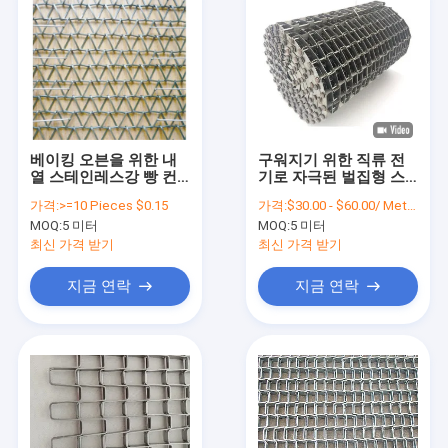
베이킹 오븐을 위한 내
구워지기 위한 직류 전
열 스테인레스강 빵 컨
기로 자극된 벌집형 스
베이어 벨트 그물 체인
테인레스 강 컨베이어
가격:
>=10 Pieces $0.15
가격:
$30.00 - $60.00/ Meter|1 Meter/Meters(Min. Order)
벨트 와이어 또는 건조
MOQ:
5 미터
MOQ:
5 미터
최신 가격 받기
최신 가격 받기
지금 연락
지금 연락
홈
제품 소개
회사 소개