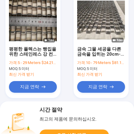
평평한 플렉스는 빵집을
금속 그물 세공을 다른
위한 스테인레스 강 컨
금속을 입히는 20cm-
베이어 벨트 와이어 메
200cm 스테인레스 강
가격:
5 - 29 Meters $24.21， >=30 Meters $19.36
가격:
10 - 79 Meters $81.10, >=80 Meters $59.20
쉬를 옷을 입힙니다
컨베이어 벨트 벽체
MOQ:
5 미터
MOQ:
5 미터
최신 가격 받기
최신 가격 받기
지금 연락
지금 연락
시간 절약
최고의 제품에 문의하십시오.