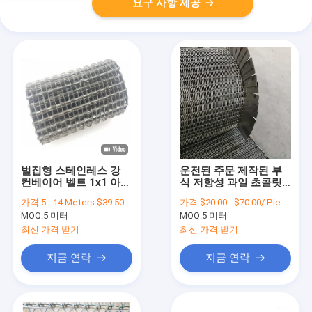
요구 사항 제공
벌집형 스테인레스 강
운전된 주문 제작된 부
컨베이어 벨트 1x1 아연
식 저항성 과일 초콜릿
도금선 메쉬
컨베이어 벨트 체인
가격:
5 - 14 Meters $39.50 ，15 - 29 Meters $36.50 ，30 - 99 Meters $28.60 ，>=100 Meters $23.80
가격:
$20.00 - $70.00/ Piece|6 Piece/Pieces(Min. Order)
MOQ:
5 미터
MOQ:
5 미터
최신 가격 받기
최신 가격 받기
지금 연락
지금 연락