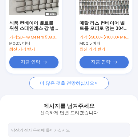
공장 투어
품질 관리
식품 컨베이어 벨트를
메탈 라스 컨베이어 벨
위한 스테인레스 강 벌
트를 모피로 덮는 304
연락처
집형 합성물 와이어 메
스테인레스 강 다이아몬
가격:
20 - 49 Meters $38.00， 50 - 199 Meters $36.80，>=200 Meters $36.00
가격:
$50.00 - $100.00/ Meter|3 Meter/Meters(Min. Order)
쉬 금속
드 메쉬 본인
MOQ:
5 미터
MOQ:
5 미터
뉴스
최신 가격 받기
최신 가격 받기
모든 케이스
지금 연락
지금 연락
더 많은 것을 전망하십시오
스테인레스 강 메시 벨트
나선형 와이어 메쉬
메시지를 남겨주세요
신속하게 답변 드리겠습니다
고온 와이어 메쉬
식품 메시 벨트