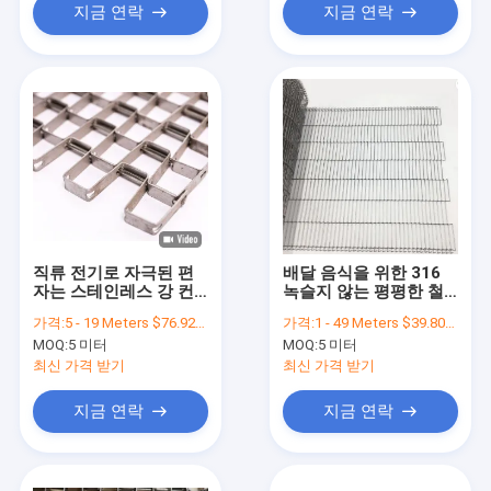
지금 연락
지금 연락
직류 전기로 자극된 편
배달 음식을 위한 316
자는 스테인레스 강 컨
녹슬지 않는 평평한 철
베이어 벨트 와이어네트
플랙스 조립체 라인 컨
가격:
5 - 19 Meters $76.92， >=20 Meters $25.00
가격:
1 - 49 Meters $39.80， 50 - 999 Meters $35.50， >=1000 Meters $25.90
를 결정했습니다
베이어 벨트
MOQ:
5 미터
MOQ:
5 미터
최신 가격 받기
최신 가격 받기
지금 연락
지금 연락