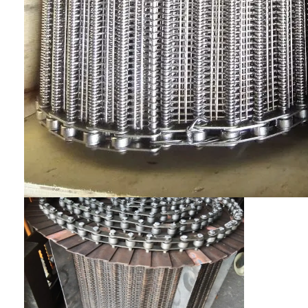
공장 투어
품질 관리
연락처
뉴스
모든 케이스
스테인레스 강 메시 벨트
나선형 와이어 메쉬
고온 와이어 메쉬
식품 메시 벨트