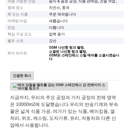
적용 가능한 산업
음식 & 음료 공장, 식품 판매점, 건설 작업 ,
원래 장소
치안스, 중국
폭 또는 지름
주문 제작됩니다
마케팅 타입
새롭습니다
전압
다릅니다
핵심 구성 요소
압력 용기
벨트 소재
강선
,
ODM 나선형 링크 벨팅
,
소결된 나선형 링크 벨팅
하이 라이트:
ODM은 스테인레스 스틸 메쉬를 소결시켰습니
다
간결한 회사
지금까지, 우리의 주요 공장과 가지 공장의 전체 영역
은 10000m2에 도달했습니다.우리의 반송기계와 부속
물은 넓게 식품 가공, 여가가 있는 식품, 베이킹용, 열
처리, 위조, 캐스팅, 도자기류, 유리, 자동차와 다른 산
업에서 사용됩니다.