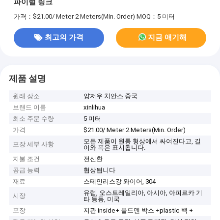
파이럴 링크
가격：$21.00/ Meter 2 Meters(Min. Order)
MOQ：5 미터
최고의 가격
지금 얘기해
제품 설명
원래 장소
양저우 치안스 중국
브랜드 이름
xinlihua
최소 주문 수량
5 미터
가격
$21.00/ Meter 2 Meters(Min. Order)
모든 제품이 원통 형상에서 싸여진다고, 길
포장 세부 사항
이와 폭은 표시됩니다.
지불 조건
전신환
공급 능력
협상됩니다
재료
스테인리스강 와이어, 304
유럽, 오스트레일리아, 아시아, 아피르카 기
시장
타 등등, 미국
포장
지관 inside+ 볼드덴 박스 +plastic 백 +