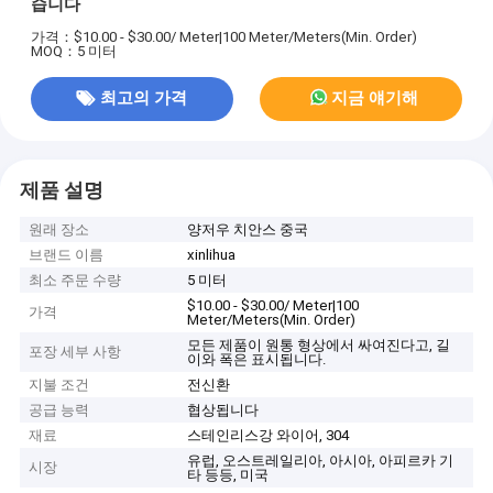
습니다
가격：$10.00 - $30.00/ Meter|100 Meter/Meters(Min. Order)
MOQ：5 미터
최고의 가격
지금 얘기해
제품 설명
원래 장소
양저우 치안스 중국
브랜드 이름
xinlihua
최소 주문 수량
5 미터
$10.00 - $30.00/ Meter|100
가격
Meter/Meters(Min. Order)
모든 제품이 원통 형상에서 싸여진다고, 길
포장 세부 사항
이와 폭은 표시됩니다.
지불 조건
전신환
공급 능력
협상됩니다
재료
스테인리스강 와이어, 304
유럽, 오스트레일리아, 아시아, 아피르카 기
시장
타 등등, 미국