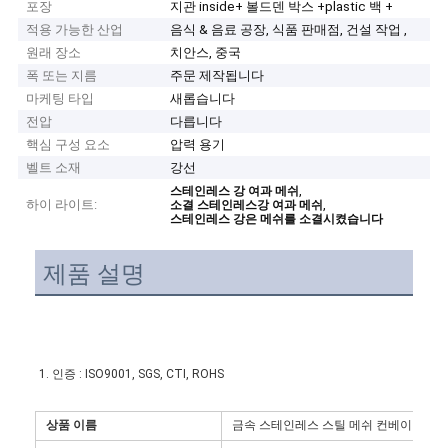
포장
지관 inside+ 볼드덴 박스 +plastic 백 +
적용 가능한 산업
음식 & 음료 공장, 식품 판매점, 건설 작업 ,
원래 장소
치안스, 중국
폭 또는 지름
주문 제작됩니다
마케팅 타입
새롭습니다
전압
다릅니다
핵심 구성 요소
압력 용기
벨트 소재
강선
,
스테인레스 강 여과 메쉬
하이 라이트:
,
소결 스테인레스강 여과 메쉬
스테인레스 강은 메쉬를 소결시켰습니다
제품 설명
1. 인증 : ISO9001, SGS, CTI, ROHS
상품 이름
금속 스테인레스 스틸 메쉬 컨베이어 벨