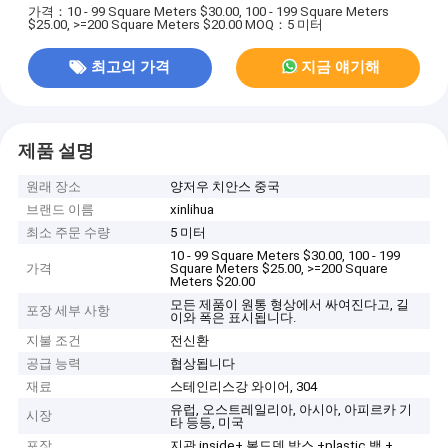
가격：10 - 99 Square Meters $30.00, 100 - 199 Square Meters
$25.00, >=200 Square Meters $20.00
MOQ：5 미터
최고의 가격
지금 얘기해
제품 설명
원래 장소
양저우 치안스 중국
브랜드 이름
xinlihua
최소 주문 수량
5 미터
10 - 99 Square Meters $30.00, 100 - 199
가격
Square Meters $25.00, >=200 Square
Meters $20.00
모든 제품이 원통 형상에서 싸여진다고, 길
포장 세부 사항
이와 폭은 표시됩니다.
지불 조건
전신환
공급 능력
협상됩니다
재료
스테인리스강 와이어, 304
유럽, 오스트레일리아, 아시아, 아피르카 기
시장
타 등등, 미국
포장
지관 inside+ 볼드덴 박스 +plastic 백 +