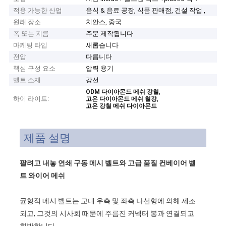
적용 가능한 산업
음식 & 음료 공장, 식품 판매점, 건설 작업 ,
원래 장소
치안스, 중국
폭 또는 지름
주문 제작됩니다
마케팅 타입
새롭습니다
전압
다릅니다
핵심 구성 요소
압력 용기
벨트 소재
강선
,
ODM 다이아몬드 메쉬 강철
하이 라이트:
,
고온 다이아몬드 메쉬 철강
고온 강철 메쉬 다이아몬드
제품 설명
팔려고 내놓 연쇄 구동 메시 벨트와 고급 품질 컨베이어 벨
트 와이어 메쉬
균형적 메시 벨트는 교대 우측 및 좌측 나선형에 의해 제조
되고, 그것의 시사회 때문에 주름진 커넥터 봉과 연결되고
희박합니다.