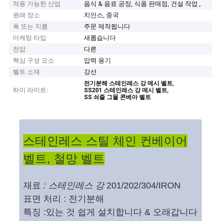
적용 가능한 산업
음식 & 음료 공장, 식품 판매점, 건설 작업 ,
원래 장소
치안스, 중국
폭 또는 지름
주문 제작됩니다
마케팅 타입
새롭습니다
전압
다른
핵심 구성 요소
압력 용기
벨트 소재
강선
,
전기분해 스테인레스 강 메시 벨트
하이 라이트:
,
SS201 스테인레스 강 메시 벨트
SS 쇠줄 그물 콘베아 벨트
스테인레스 스틸 체인 컨베이어
벨트, 철망 벨트
재료
: 스테인레스 강
201/202/304/IRON
표면 처리 :
전기분해
특징 :있는 것 쉽게 설치합니다 & 오래갑니다