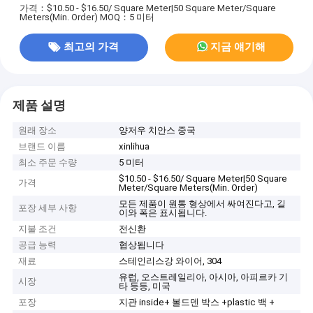
가격：$10.50 - $16.50/ Square Meter|50 Square Meter/Square
Meters(Min. Order)
MOQ：5 미터
최고의 가격
지금 얘기해
제품 설명
원래 장소
양저우 치안스 중국
브랜드 이름
xinlihua
최소 주문 수량
5 미터
$10.50 - $16.50/ Square Meter|50 Square
가격
Meter/Square Meters(Min. Order)
모든 제품이 원통 형상에서 싸여진다고, 길
포장 세부 사항
이와 폭은 표시됩니다.
지불 조건
전신환
공급 능력
협상됩니다
재료
스테인리스강 와이어, 304
유럽, 오스트레일리아, 아시아, 아피르카 기
시장
타 등등, 미국
포장
지관 inside+ 볼드덴 박스 +plastic 백 +