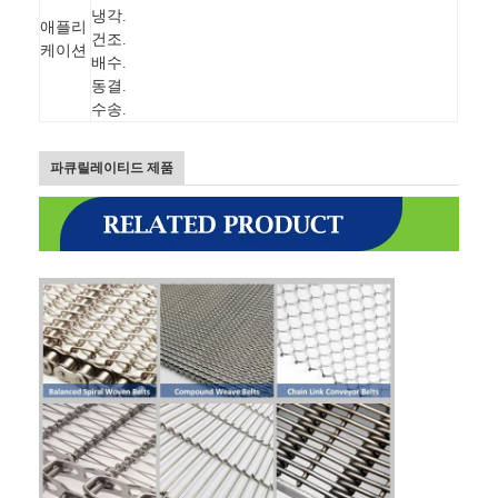
냉각.
애플리
건조.
케이션
배수.
동결.
수송.
파큐릴레이티드
제품
홈
제품 소개
회사 소개