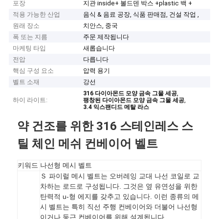
포장
지관 inside+ 볼드덴 박스 +plastic 백 +
적용 가능한 산업
음식 & 음료 공장, 식품 판매점, 건설 작업 ,
원래 장소
치안스, 중국
폭 또는 지름
주문 제작됩니다
마케팅 타입
새롭습니다
전압
다릅니다
핵심 구성 요소
압력 용기
벨트 소재
강선
,
316 다이아몬드 모양 금속 그물 세공
하이 라이트:
,
팽창된 다이아몬드 모양 금속 그물 세공
3.4 익스팬디드 메탈 라스
약 건조를 위한 316 스테인레스 스
틸 체인 메쉬 컨베이어 벨트
키워드
나선형 메시 벨트
파이럴 메시 벨트는 오버레잉 교대 나선 코일로 교
Ｓ
차하는 로드로 구성됩니다. 그것은 옆 유연성을 위한
탄력적 u-형 에지를 갖추고 있습니다. 이런 종류의 메
시 벨트는 특히 직선 주행 컨베이어와 더불어 나선형
이거나 둥근 컨베이어를 위해 설계됩니다.