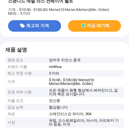
스팬디드 메탈 라스 컨베이어 벨트
가격：$10.00 - $100.00/ Meter|10 Meter/Meters(Min. Order)
MOQ：5 미터
최고의 가격
지금 얘기해
제품 설명
원래 장소
양저우 치안스 중국
브랜드 이름
xinlihua
최소 주문 수량
5 미터
$10.00 - $100.00/ Meter|10
가격
Meter/Meters(Min. Order)
모든 제품이 원통 형상에서 싸여진다고, 길
포장 세부 사항
이와 폭은 표시됩니다.
지불 조건
전신환
공급 능력
협상됩니다
재료
스테인리스강 와이어, 304
유럽, 오스트레일리아, 아시아, 아피르카 기
시장
타 등등, 미국