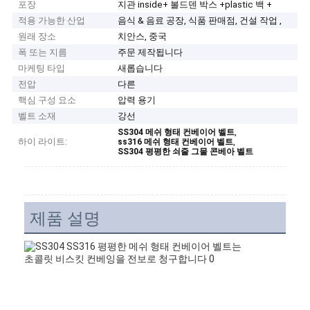
포장
지관 inside+ 볼드덴 박스 +plastic 백 +
적용 가능한 산업
음식 & 음료 공장, 식품 판매점, 건설 작업 ,
원래 장소
치안스, 중국
폭 또는 지름
주문 제작됩니다
마케팅 타입
새롭습니다
전압
다른
핵심 구성 요소
압력 용기
벨트 소재
강선
,
SS304 메쉬 형태 컨베이어 벨트
하이 라이트:
,
ss316 메쉬 형태 컨베이어 벨트
SS304 평평한 쇠줄 그물 콘베아 벨트
제품 설명