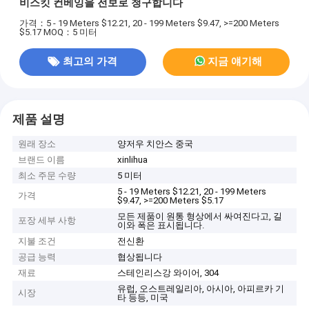
비스킷 컨베잉을 전보로 청구합니다
가격：5 - 19 Meters $12.21, 20 - 199 Meters $9.47, >=200 Meters
$5.17
MOQ：5 미터
최고의 가격
지금 얘기해
제품 설명
원래 장소
양저우 치안스 중국
브랜드 이름
xinlihua
최소 주문 수량
5 미터
5 - 19 Meters $12.21, 20 - 199 Meters
가격
$9.47, >=200 Meters $5.17
모든 제품이 원통 형상에서 싸여진다고, 길
포장 세부 사항
이와 폭은 표시됩니다.
지불 조건
전신환
공급 능력
협상됩니다
재료
스테인리스강 와이어, 304
유럽, 오스트레일리아, 아시아, 아피르카 기
시장
타 등등, 미국