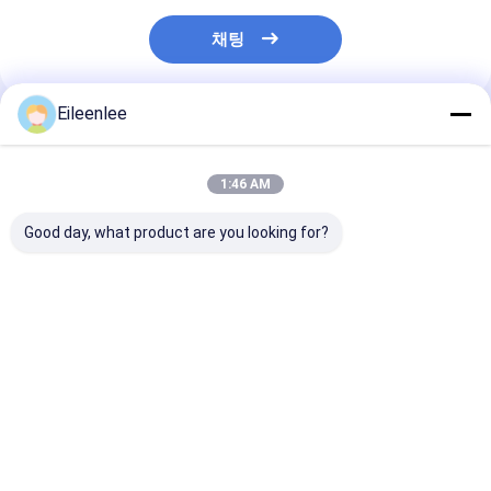
채팅
Eileenlee
추천된 제품
1:46 AM
Good day, what product are you looking for?
스테인레스 강 와이어
식품 등급 다이아몬드
316l 평선 메시
메쉬 Belt/ 와이어 메쉬
메쉬 강철 메쉬는 오븐
도 저항 체인 와
벨트 / 전선 띠 / 컨베이
을 위한 컨베이어 벨트
쉬
어 Belt/
를 시트로 덮습니다
최고의 가격
최고의 가격
최고의 